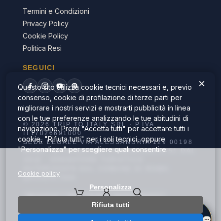
Termini e Condizioni
Privacy Policy
Cookie Policy
Politica Resi
SEGUICI
×
Questo sito utilizza cookie tecnici necessari e, previo
consenso, cookie di profilazione di terze parti per
migliorare i nostri servizi e mostrarti pubblicità in linea
con le tue preferenze analizzando le tue abitudini di
© 2026 TRIP TO ITALY SRL · P.IVA
navigazione. Premi "Accetta tutti" per accettare tutti i
IT17026691000
cookie, "Rifiuta tutti" per i soli tecnici, oppure
SEDE LEGALE VIA ALESSANDRIA 129 00198
"Personalizza" per scegliere quali consentire.
ROMA. IN PIAZZA DEI CINQUECENTO 51 DAL
1918 · OPERATORE TURISTICO
AUTORIZZATO DAL COMUNE DI ROMA:
Cookie policy
QA/2023/7884
Personalizza
MasterCard
VISA
PayPal
American Express
Rifiuta tutti