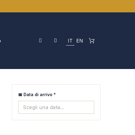
o
IT
EN
📅 Data di arrivo
*