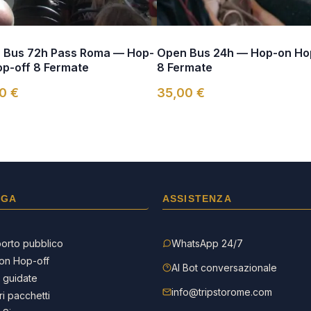
 Bus 72h Pass Roma — Hop-
Open Bus 24h — Hop-on Ho
op-off 8 Fermate
8 Fermate
0 €
35,00 €
IGA
ASSISTENZA
orto pubblico
WhatsApp 24/7
on Hop-off
AI Bot conversazionale
e guidate
info@tripstorome.com
ri pacchetti