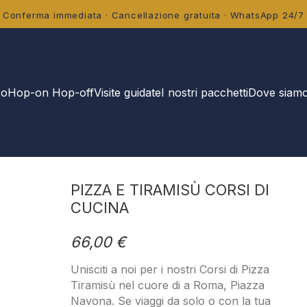
Conferma immediata · Cancellazione gratuita · WhatsApp 24/7
co
Hop-on Hop-off
Visite guidate
I nostri pacchetti
Dove siam
PIZZA E TIRAMISÙ CORSI DI
CUCINA
66,00 €
Unisciti a noi per i nostri Corsi di Pizza
Tiramisù nel cuore di a Roma, Piazza
Navona. Se viaggi da solo o con la tua