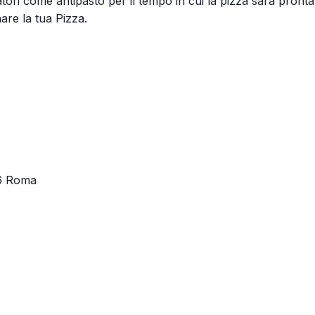
atori come antipasto per il tempo in cui la pizza sarà pronta
are la tua Pizza.
86 Roma