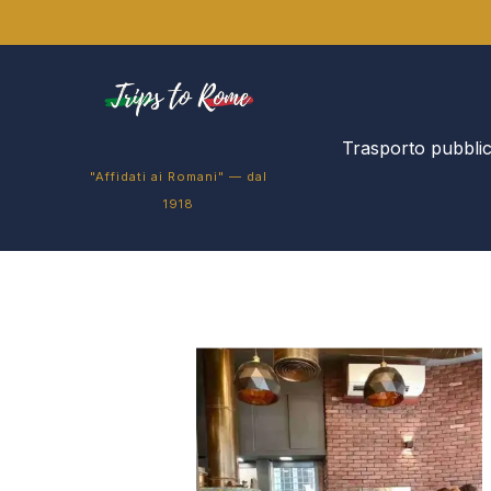
Trasporto pubbli
"Affidati ai Romani" — dal
1918