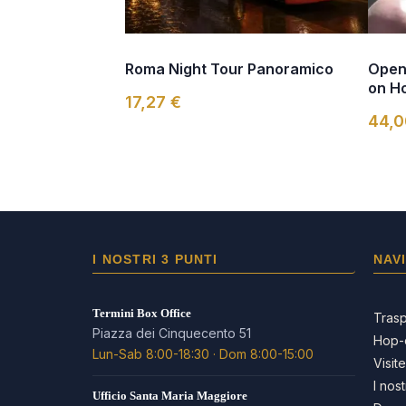
Roma Night Tour Panoramico
Open
on H
17,27 €
44,0
I NOSTRI 3 PUNTI
NAV
Termini Box Office
Trasp
Piazza dei Cinquecento 51
Hop-
Lun-Sab 8:00-18:30 · Dom 8:00-15:00
Visit
I nost
Ufficio Santa Maria Maggiore