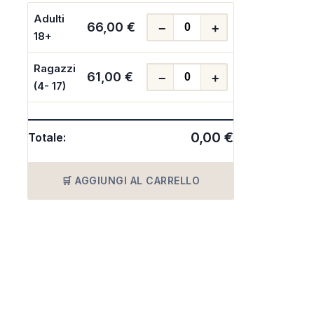
Adulti
66,00 €
−
+
18+
Ragazzi
61,00 €
−
+
(4- 17)
0,00 €
Totale:
🛒 AGGIUNGI AL CARRELLO